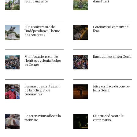
l’état d’urgence
dans l’Ituri
60e anniversaire de
Coronavirus et maux de
l’indépendance, l’heure
l’eau
des comptes ?
Manifestations contre
Ramadan confiné à Goma
l’héritage colonial belge
au Congo
Les masques protègent
Mise en place du couvre-
de la police, et du
feu à Goma
coronavirus
Le coronavirus affecte la
L’électricité contre le
monnaie
coronavirus