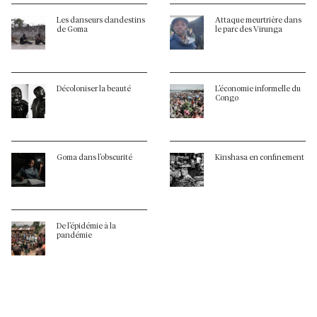
Les danseurs clandestins
Attaque meurtrière dans
de Goma
le parc des Virunga
Décoloniser la beauté
L’économie informelle du
Congo
Goma dans l’obscurité
Kinshasa en confinement
De l’épidémie à la
pandémie