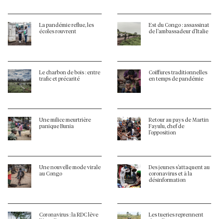
La pandémie reflue, les
Est du Congo : assassinat
écoles rouvrent
de l'ambassadeur d'Italie
Le charbon de bois : entre
Coiffures traditionnelles
trafic et précarité
en temps de pandémie
Une milice meurtrière
Retour au pays de Martin
panique Bunia
Fayulu, chef de
l’opposition
Une nouvelle mode virale
Des jeunes s’attaquent au
au Congo
coronavirus et à la
désinformation
Coronavirus : la RDC lève
Les tueries reprennent